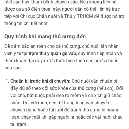
triệt sản hay khám bệnh chuyên sâu. Nếu không liên hệ
được qua số điện thoại này, người dân có thể liên hệ trực
tiếp với Chi cục Chăn nuôi và Thú y TP.HCM để được hỗ trợ
thông tin chi tiết nhất.
Quy trình khi mang thú cưng đến
Để đảm bảo an toàn cho cả thú cưng, chủ nuôi lẫn nhân
viên y tế tại
trạm thú y quận gò vấp
, quy trình tiếp nhận và
thăm khám tại đây được thực hiện theo các bước chuẩn
hóa sau:
Chuẩn bị trước khi di chuyển:
Chủ nuôi cần chuẩn bị
đầy đủ sổ theo dõi sức khỏe của thú cưng (nếu có). Đối
với chó, bắt buộc phải đeo rọ mõm và có xích giữ chắc
chắn. Đối với mèo, nên để trong lồng vận chuyển
chuyên dụng hoặc túi lưới để tránh thú cưng bị hoảng
loạn, chạy mất khi gặp người lạ hoặc các vật nuôi khác
tại trạm.