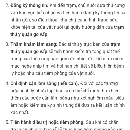
Đăng ký thông tin:
Khi đến trạm, chủ nuôi đưa thú cưng
vào khu vực tiếp nhận và tiến hành đăng ký thông tin cá
nhân (tên, số điện thoại, địa chỉ) cùng tình trạng sức
khỏe hiện tại của vật nuôi tại quầy hướng dẫn của
trạm
thú y quận gò vấp
.
Thăm khám lâm sàng:
Bác sĩ thú y trực ban của
trạm
thú y quận gò vấp
sẽ tiến hành kiểm tra tổng quát thể
trạng của thú cưng bao gồm đo nhiệt độ, kiểm tra niêm
mạc, nghe nhịp tim và hỏi han chi tiết về biểu hiện bệnh
lý hoặc nhu cầu tiêm phòng của vật nuôi.
Chỉ định cận lâm sàng (nếu cần):
Đối với các trường
hợp bệnh lý phức tạp, bác sĩ có thể chỉ định thực hiện
thêm các bước cận lâm sàng như xét nghiệm máu, siêu
âm hoặc kiểm tra ký sinh trùng để đưa ra kết luận chính
xác nhất.
Tiến hành điều trị hoặc tiêm phòng:
Sau khi có chẩn
đoán chính xác, bác sĩ sẽ thực hiện tiêm phòng vắc-xin