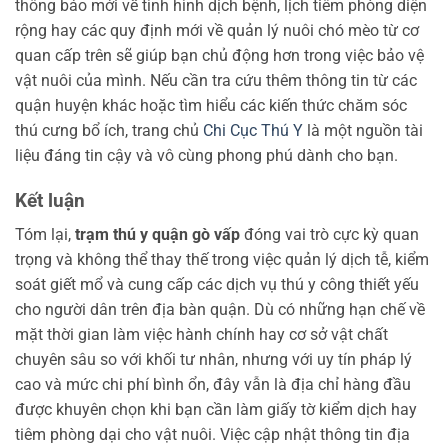
thông báo mới về tình hình dịch bệnh, lịch tiêm phòng diện
rộng hay các quy định mới về quản lý nuôi chó mèo từ cơ
quan cấp trên sẽ giúp bạn chủ động hơn trong việc bảo vệ
vật nuôi của mình. Nếu cần tra cứu thêm thông tin từ các
quận huyện khác hoặc tìm hiểu các kiến thức chăm sóc
thú cưng bổ ích, trang chủ
Chi Cục Thú Y
là một nguồn tài
liệu đáng tin cậy và vô cùng phong phú dành cho bạn.
Kết luận
Tóm lại,
trạm thú y quận gò vấp
đóng vai trò cực kỳ quan
trọng và không thể thay thế trong việc quản lý dịch tễ, kiểm
soát giết mổ và cung cấp các dịch vụ thú y công thiết yếu
cho người dân trên địa bàn quận. Dù có những hạn chế về
mặt thời gian làm việc hành chính hay cơ sở vật chất
chuyên sâu so với khối tư nhân, nhưng với uy tín pháp lý
cao và mức chi phí bình ổn, đây vẫn là địa chỉ hàng đầu
được khuyên chọn khi bạn cần làm giấy tờ kiểm dịch hay
tiêm phòng dại cho vật nuôi. Việc cập nhật thông tin địa