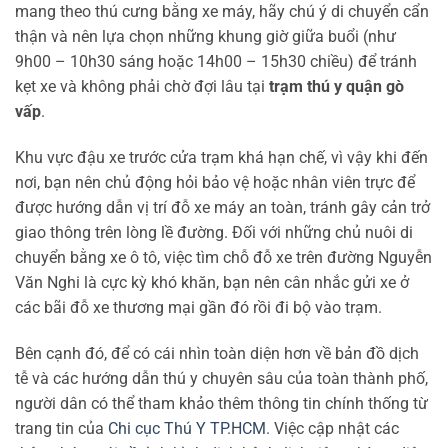
mang theo thú cưng bằng xe máy, hãy chú ý di chuyển cẩn
thận và nên lựa chọn những khung giờ giữa buổi (như
9h00 – 10h30 sáng hoặc 14h00 – 15h30 chiều) để tránh
kẹt xe và không phải chờ đợi lâu tại
trạm thú y quận gò
vấp
.
Khu vực đậu xe trước cửa trạm khá hạn chế, vì vậy khi đến
nơi, bạn nên chủ động hỏi bảo vệ hoặc nhân viên trực để
được hướng dẫn vị trí đỗ xe máy an toàn, tránh gây cản trở
giao thông trên lòng lề đường. Đối với những chủ nuôi di
chuyển bằng xe ô tô, việc tìm chỗ đỗ xe trên đường Nguyễn
Văn Nghi là cực kỳ khó khăn, bạn nên cân nhắc gửi xe ở
các bãi đỗ xe thương mại gần đó rồi đi bộ vào trạm.
Bên cạnh đó, để có cái nhìn toàn diện hơn về bản đồ dịch
tễ và các hướng dẫn thú y chuyên sâu của toàn thành phố,
người dân có thể tham khảo thêm thông tin chính thống từ
trang tin của
Chi cục Thú Y TP.HCM
. Việc cập nhật các