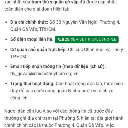
xác nhất của
trạm thú y quận gò vấp
đã được cập nhật
toàn diện cho giai đoạn hiện tại:
Địa chỉ chính thức:
Số 30 Nguyễn Văn Nghi, Phường 4,
Quận Gò Vấp, TP.HCM.
Số điện thoại liên hệ:
.
📞
028
XEM SĐT & SALE SHOPEE
Cơ quan chủ quản trực tiếp:
Chi cục Chăn nuôi và Thú y
TP.HCM.
Email tiếp nhận thông tin (theo dữ liệu lịch sử):
tty_govap@chicucthuyhcm.org.vn.
Trạng thái hoạt động:
Còn hoạt động độc lập, thực hiện
đầy đủ các chức năng quản lý nhà nước và dịch vụ
công ích.
Người dân cần lưu ý, so với các thông tin cũ trước đây
thường ghi địa chỉ trạm tại Phường 5, hiện tại địa giới hành
chính chính xác là thuộc Phường 4, Quận Gò Vấp. Việc