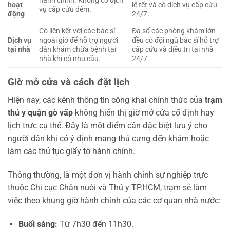
hành chính. Không có dịch
hoạt
lễ tết và có dịch vụ cấp cứu
vụ cấp cứu đêm.
động
24/7.
Có liên kết với các bác sĩ
Đa số các phòng khám lớn
Dịch vụ
ngoài giờ để hỗ trợ người
đều có đội ngũ bác sĩ hỗ trợ
tại nhà
dân khám chữa bệnh tại
cấp cứu và điều trị tại nhà
nhà khi có nhu cầu.
24/7.
Giờ mở cửa và cách đặt lịch
Hiện nay, các kênh thông tin công khai chính thức của
trạm
thú y quận gò vấp
không hiển thị giờ mở cửa cố định hay
lịch trực cụ thể. Đây là một điểm cần đặc biệt lưu ý cho
người dân khi có ý định mang thú cưng đến khám hoặc
làm các thủ tục giấy tờ hành chính.
Thông thường, là một đơn vị hành chính sự nghiệp trực
thuộc Chi cục Chăn nuôi và Thú y TP.HCM, trạm sẽ làm
việc theo khung giờ hành chính của các cơ quan nhà nước:
Buổi sáng:
Từ 7h30 đến 11h30.