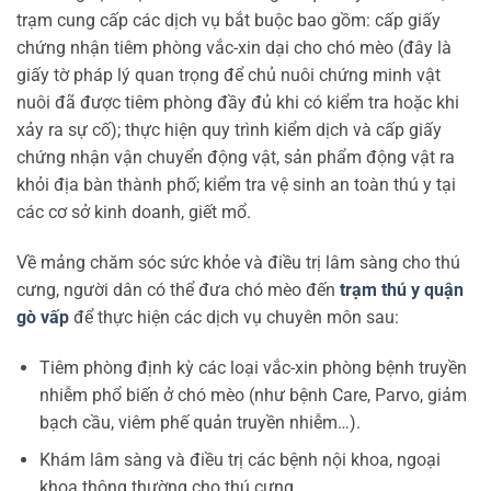
trạm cung cấp các dịch vụ bắt buộc bao gồm: cấp giấy
chứng nhận tiêm phòng vắc-xin dại cho chó mèo (đây là
giấy tờ pháp lý quan trọng để chủ nuôi chứng minh vật
nuôi đã được tiêm phòng đầy đủ khi có kiểm tra hoặc khi
xảy ra sự cố); thực hiện quy trình kiểm dịch và cấp giấy
chứng nhận vận chuyển động vật, sản phẩm động vật ra
khỏi địa bàn thành phố; kiểm tra vệ sinh an toàn thú y tại
các cơ sở kinh doanh, giết mổ.
Về mảng chăm sóc sức khỏe và điều trị lâm sàng cho thú
cưng, người dân có thể đưa chó mèo đến
trạm thú y quận
gò vấp
để thực hiện các dịch vụ chuyên môn sau:
Tiêm phòng định kỳ các loại vắc-xin phòng bệnh truyền
nhiễm phổ biến ở chó mèo (như bệnh Care, Parvo, giảm
bạch cầu, viêm phế quản truyền nhiễm…).
Khám lâm sàng và điều trị các bệnh nội khoa, ngoại
khoa thông thường cho thú cưng.