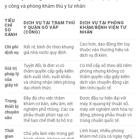
y công và phòng khám thú y tư nhân:
TIÊU
DỊCH VỤ TẠI
TRẠM THÚ
DỊCH VỤ TẠI PHÒNG
CHÍ
Y QUẬN GÒ VẤP
KHÁM/BỆNH VIỆN TƯ
SO
(CÔNG)
NHÂN
SÁNH
Cao hơn, dao động lớn tùy
Chi phí
Rất rẻ, bình ổn theo khung
thuộc vào thương hiệu và
dịch vụ
giá nhà nước quy định.
dịch vụ đi kèm.
Tuyệt đối, là đơn vị có
Có thể cấp sổ theo dõi tiêm
Giá trị
thẩm quyền cấp giấy kiểm
phòng nhưng không có
pháp lý
dịch xuất tỉnh, xuất khẩu
thẩm quyền cấp giấy kiểm
của
và chứng nhận tiêm phòng
dịch vận chuyển động vật
giấy tờ
dại chính thức.
liên tỉnh/quốc tế.
Đầy đủ cho việc thăm
Được đầu tư hiện đại với
Trang
khám cơ bản, siêu âm, xét
máy X-quang kỹ thuật số,
thiết bị
nghiệm phổ thông. Các ca
máy xét nghiệm sinh hóa tự
chuyên
phẫu thuật phức tạp có
động, phòng phẫu thuật vô
sâu
thể hạn chế thiết bị hỗ trợ.
trùng chuẩn quốc tế.
Thời
Linh hoạt, nhiều phòng
Chủ yếu làm việc trong giờ
gian
khám mở cửa cả ngày nghỉ,