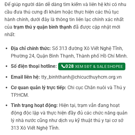
Để giúp người dân dễ dàng tìm kiếm và liên hệ khi có nhu
cầu đưa thú cưng đi khám hoặc thực hiện các thủ tục
hành chính, dưới đây là thông tin liên lạc chính xác nhất
của
trạm thú y quận bình thạnh
đã được cập nhật mới
nhất:
Địa chỉ chính thức:
Số 313 đường Xô Viết Nghệ Tĩnh,
Phường 24, Quận Bình Thạnh, Thành phố Hồ Chí Minh.
Số điện thoại hotline:
📞
028
XEM SĐT & SALE SHOPEE
Email liên hệ:
tty_binhthanh@chicucthuyhcm.org.vn
Cơ quan quản lý trực tiếp:
Chi cục Chăn nuôi và Thú y
TP.HCM.
Tình trạng hoạt động:
Hiện tại, trạm vẫn đang hoạt
động độc lập và thực hiện đầy đủ các chức năng quản
lý nhà nước cũng như dịch vụ kỹ thuật thú y tại cơ sở
313 Xô Viết Nghệ Tĩnh.