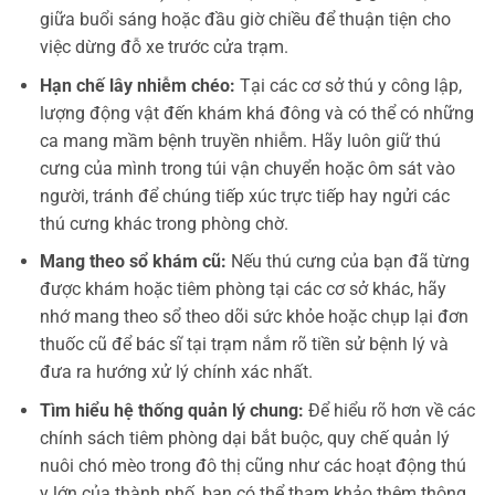
giữa buổi sáng hoặc đầu giờ chiều để thuận tiện cho
việc dừng đỗ xe trước cửa trạm.
Hạn chế lây nhiễm chéo:
Tại các cơ sở thú y công lập,
lượng động vật đến khám khá đông và có thể có những
ca mang mầm bệnh truyền nhiễm. Hãy luôn giữ thú
cưng của mình trong túi vận chuyển hoặc ôm sát vào
người, tránh để chúng tiếp xúc trực tiếp hay ngửi các
thú cưng khác trong phòng chờ.
Mang theo sổ khám cũ:
Nếu thú cưng của bạn đã từng
được khám hoặc tiêm phòng tại các cơ sở khác, hãy
nhớ mang theo sổ theo dõi sức khỏe hoặc chụp lại đơn
thuốc cũ để bác sĩ tại trạm nắm rõ tiền sử bệnh lý và
đưa ra hướng xử lý chính xác nhất.
Tìm hiểu hệ thống quản lý chung:
Để hiểu rõ hơn về các
chính sách tiêm phòng dại bắt buộc, quy chế quản lý
nuôi chó mèo trong đô thị cũng như các hoạt động thú
y lớn của thành phố, bạn có thể tham khảo thêm thông