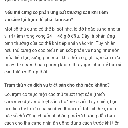
Nếu thú cưng có phản ứng bất thường sau khi tiêm
vaccine tại trạm thì phải làm sao?
Một số thú cưng có thể bị sốt nhẹ, lờ đờ hoặc sưng nhẹ tại
vị trí tiêm trong vòng 24 – 48 giờ đầu. Đây là phản ứng
bình thường của cơ thể khi tiếp nhận vắc xin. Tuy nhiên,
nếu thú cưng có các biểu hiện sốc phản vệ nặng như nôn
mửa liên tục, sưng phù mặt, khó thở, co giật, bạn cần đưa
ngay đến trạm hoặc phòng khám thú y gần nhất để bác sĩ
can thiệp y tế kịp thời.
Trạm thú y có dịch vụ triệt sản cho chó mèo không?
Có, trạm có thực hiện các thủ thuật triệt sản (thiến
chó/mèo đực, mổ triệt sản chó/mèo cái). Tuy nhiên, bạn
nên liên hệ trước qua số điện thoại để đặt lịch hẹn, giúp
bác sĩ chủ động chuẩn bị phòng mổ và hướng dẫn bạn
cách cho thú cưng nhịn ăn uống đúng cách trước khi tiến