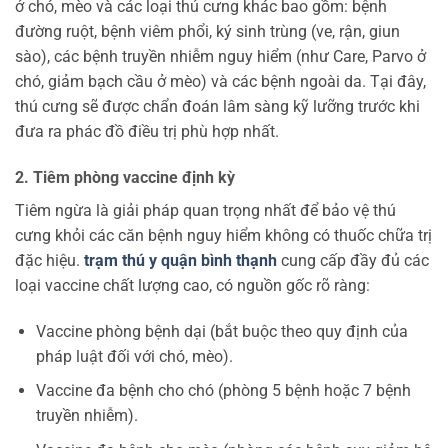
ở chó, mèo và các loại thú cưng khác bao gồm: bệnh
đường ruột, bệnh viêm phổi, ký sinh trùng (ve, rận, giun
sào), các bệnh truyền nhiễm nguy hiểm (như Care, Parvo ở
chó, giảm bạch cầu ở mèo) và các bệnh ngoài da. Tại đây,
thú cưng sẽ được chẩn đoán lâm sàng kỹ lưỡng trước khi
đưa ra phác đồ điều trị phù hợp nhất.
2. Tiêm phòng vaccine định kỳ
Tiêm ngừa là giải pháp quan trọng nhất để bảo vệ thú
cưng khỏi các căn bệnh nguy hiểm không có thuốc chữa trị
đặc hiệu.
trạm thú y quận bình thạnh
cung cấp đầy đủ các
loại vaccine chất lượng cao, có nguồn gốc rõ ràng:
Vaccine phòng bệnh dại (bắt buộc theo quy định của
pháp luật đối với chó, mèo).
Vaccine đa bệnh cho chó (phòng 5 bệnh hoặc 7 bệnh
truyền nhiễm).