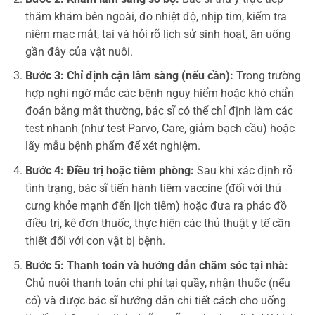
thăm khám bên ngoài, đo nhiệt độ, nhịp tim, kiểm tra
niêm mạc mắt, tai và hỏi rõ lịch sử sinh hoạt, ăn uống
gần đây của vật nuôi.
Bước 3: Chỉ định cận lâm sàng (nếu cần):
Trong trường
hợp nghi ngờ mắc các bệnh nguy hiểm hoặc khó chẩn
đoán bằng mắt thường, bác sĩ có thể chỉ định làm các
test nhanh (như test Parvo, Care, giảm bạch cầu) hoặc
lấy mẫu bệnh phẩm để xét nghiệm.
Bước 4: Điều trị hoặc tiêm phòng:
Sau khi xác định rõ
tình trạng, bác sĩ tiến hành tiêm vaccine (đối với thú
cưng khỏe mạnh đến lịch tiêm) hoặc đưa ra phác đồ
điều trị, kê đơn thuốc, thực hiện các thủ thuật y tế cần
thiết đối với con vật bị bệnh.
Bước 5: Thanh toán và hướng dẫn chăm sóc tại nhà:
Chủ nuôi thanh toán chi phí tại quầy, nhận thuốc (nếu
có) và được bác sĩ hướng dẫn chi tiết cách cho uống