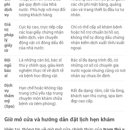
phí
giá quy định của Nhà
các chi phí mặt bằng, quảng
dịch
nước. Phù hợp với mọi đối
cáo và trang thiết bị đầu tư tư
vụ
tượng khách hàng.
nhân.
Giá
Cực kỳ cao, trực tiếp cấp
Chỉ có thể cấp sổ khám bệnh
trị
các loại giấy chứng nhận
hoặc hỗ trợ chuẩn bị hồ sơ,
pháp
kiểm dịch, vận chuyển
không thể tự đóng dấu chứng
lý
động vật có đóng dấu đỏ
nhận kiểm dịch xuất tỉnh/xuất
giấy
của nhà nước.
ngoại.
tờ
Đội
Là những cán bộ, bác sĩ
Bác sĩ đa dạng trình độ, có
ngũ
thú y chính quy, giàu kinh
những cơ sở có chuyên gia
bác
nghiệm thực tế về dịch tễ
nước ngoài nhưng cũng có nơi
sĩ
và bệnh học động vật.
nhân sự chưa ổn định.
Dịch
Hạn chế hoặc không tập
vụ
Rất đa dạng: tắm, cắt tỉa lông,
trung (chủ yếu tập trung
thẩm
khách sạn thú cưng, spa làm
chuyên môn khám chữa
mỹ
đẹp cao cấp.
bệnh và tiêm phòng).
(Spa)
Giờ mở cửa và hướng dẫn đặt lịch hẹn khám
Hiện tại, thông tin về giờ mở cửa chính thức của
trạm thú y