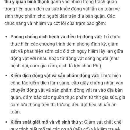
thú y quận bình thạnh
gánh vác nhiều trọng trách quan
trọng liên quan đến cả sức khỏe động vật lẫn an toàn vệ
sinh thực phẩm cho người dân trên địa bàn quận. Các
chức năng và nhiệm vụ cốt lõi của trạm bao gồm:
Phòng chống dịch bệnh và điều trị động vật:
Tổ chức
thực hiện các chương trình tiêm phòng định kỳ, giám
sát và phát hiện sớm các ổ dịch nguy hiểm lây lan giữa
động vật với nhau hoặc từ động vật sang người (như
bệnh dại, cúm gia cầm, dịch tả lợn châu Phi).
Kiểm dịch động vật và sản phẩm động vật:
Thực hiện
công tác kiểm dịch lâm sàng, cấp giấy chứng nhận vận
chuyển động vật và sản phẩm động vật ra vào địa bàn
quận, đảm bảo các nguồn thực phẩm từ thịt gia súc, gia
cầm lưu thông trên thị trường đều đạt tiêu chuẩn an
toàn.
Kiểm soát giết mổ và vệ sinh thú y:
Giám sát chặt chẽ
quy trình giết mổ tại các cơ sở (nếu có) và kiểm tra vệ