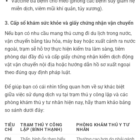
Vaccine đa bệnh cho mèo (phòng các bệnh suy giảm hệ
miễn dịch, viêm mũi khí quản, tủy xương).
3. Cấp sổ khám sức khỏe và giấy chứng nhận vận chuyển
Nếu bạn có nhu cầu mang thú cưng đi du lịch trong nước,
vận chuyển bằng tàu hỏa, máy bay hoặc xuất cảnh ra nước
ngoài, trạm sẽ hỗ trợ thực hiện kiểm tra lâm sàng, tiêm
phòng dại đầy đủ và cấp giấy chứng nhận kiểm dịch động
vật vận chuyển nội địa hoặc hướng dẫn hồ sơ xuất ngoại
theo đúng quy định pháp luật.
Để giúp bạn có cái nhìn tổng quan hơn về sự khác biệt
giữa việc sử dụng dịch vụ tại trạm thú y công lập và các
phòng khám thú y tư nhân hiện nay, hãy tham khảo bảng
so sánh dưới đây:
TIÊU
TRẠM THÚ Y CÔNG
PHÒNG KHÁM THÚ Y TƯ
CHÍ
LẬP (BÌNH THẠNH)
NHÂN
Chi
Thấp, bình ổn theo biểu
Thường cao hơn do phải gánh