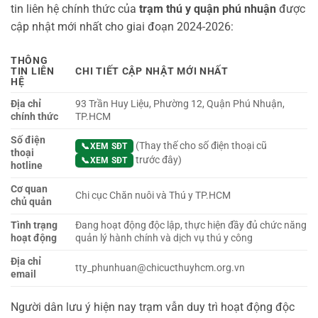
tin liên hệ chính thức của
trạm thú y quận phú nhuận
được
cập nhật mới nhất cho giai đoạn 2024-2026:
THÔNG
TIN LIÊN
CHI TIẾT CẬP NHẬT MỚI NHẤT
HỆ
Địa chỉ
93 Trần Huy Liệu, Phường 12, Quận Phú Nhuận,
chính thức
TP.HCM
Số điện
(Thay thế cho số điện thoại cũ
📞
XEM SĐT
thoại
trước đây)
📞
XEM SĐT
hotline
Cơ quan
Chi cục Chăn nuôi và Thú y TP.HCM
chủ quản
Tình trạng
Đang hoạt động độc lập, thực hiện đầy đủ chức năng
hoạt động
quản lý hành chính và dịch vụ thú y công
Địa chỉ
tty_phunhuan@chicucthuyhcm.org.vn
email
Người dân lưu ý hiện nay trạm vẫn duy trì hoạt động độc