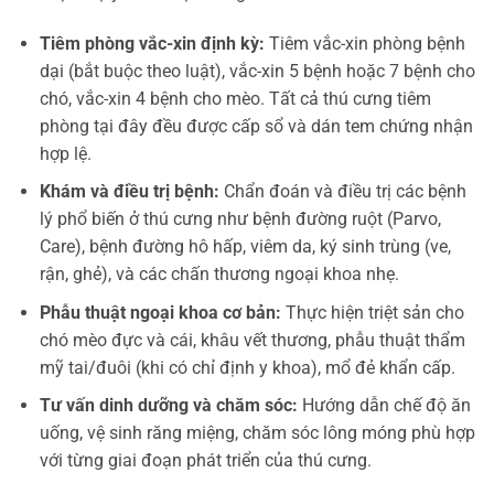
Tiêm phòng vắc-xin định kỳ:
Tiêm vắc-xin phòng bệnh
dại (bắt buộc theo luật), vắc-xin 5 bệnh hoặc 7 bệnh cho
chó, vắc-xin 4 bệnh cho mèo. Tất cả thú cưng tiêm
phòng tại đây đều được cấp sổ và dán tem chứng nhận
hợp lệ.
Khám và điều trị bệnh:
Chẩn đoán và điều trị các bệnh
lý phổ biến ở thú cưng như bệnh đường ruột (Parvo,
Care), bệnh đường hô hấp, viêm da, ký sinh trùng (ve,
rận, ghẻ), và các chấn thương ngoại khoa nhẹ.
Phẫu thuật ngoại khoa cơ bản:
Thực hiện triệt sản cho
chó mèo đực và cái, khâu vết thương, phẫu thuật thẩm
mỹ tai/đuôi (khi có chỉ định y khoa), mổ đẻ khẩn cấp.
Tư vấn dinh dưỡng và chăm sóc:
Hướng dẫn chế độ ăn
uống, vệ sinh răng miệng, chăm sóc lông móng phù hợp
với từng giai đoạn phát triển của thú cưng.