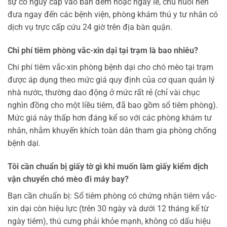
sự cố nguy cấp vào ban đêm hoặc ngày lễ, chủ nuôi nên
đưa ngay đến các bệnh viện, phòng khám thú y tư nhân có
dịch vụ trực cấp cứu 24 giờ trên địa bàn quận.
Chi phí tiêm phòng vắc-xin dại tại trạm là bao nhiêu?
Chi phí tiêm vắc-xin phòng bệnh dại cho chó mèo tại trạm
được áp dụng theo mức giá quy định của cơ quan quản lý
nhà nước, thường dao động ở mức rất rẻ (chỉ vài chục
nghìn đồng cho một liều tiêm, đã bao gồm sổ tiêm phòng).
Mức giá này thấp hơn đáng kể so với các phòng khám tư
nhân, nhằm khuyến khích toàn dân tham gia phòng chống
bệnh dại.
Tôi cần chuẩn bị giấy tờ gì khi muốn làm giấy kiểm dịch
vận chuyển chó mèo đi máy bay?
Bạn cần chuẩn bị: Sổ tiêm phòng có chứng nhận tiêm vắc-
xin dại còn hiệu lực (trên 30 ngày và dưới 12 tháng kể từ
ngày tiêm), thú cưng phải khỏe mạnh, không có dấu hiệu