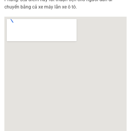
chuyển bằng cả xe máy lẫn xe ô tô.